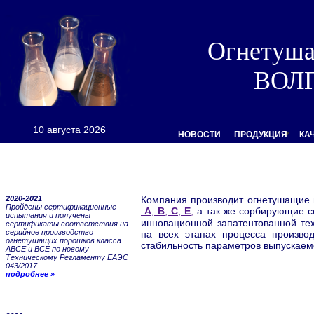
Огнетуш
ВОЛ
10 августа 2026
НОВОСТИ
ПРОДУКЦИЯ
КА
2020-2021
Компания производит огнетушащие 
Пройдены сертификационные
А
,
B
,
C
,
E
,
а так же сорбирующие с
испытания и получены
инновационной запатентованной те
сертификаты соответствия на
серийное производство
на всех этапах процесса производ
огнетушащих порошков класса
стабильность параметров выпускаем
АВСЕ и ВСЕ по новому
Техническому Регламенту ЕАЭС
043/2017
подробнее »