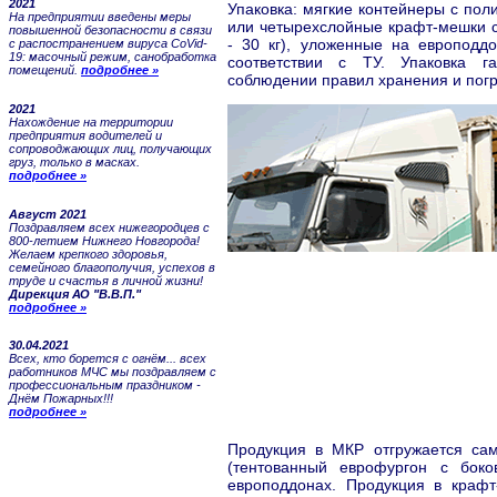
2021
Упаковка: мягкие контейнеры с пол
На предприятии введены меры
или четырехслойные крафт-мешки с
повышенной безопасности в связи
- 30 кг), уложенные на европодд
с распостранением вируса CoVid-
19: масочный режим, санобработка
соответствии с ТУ. Упаковка г
помещений.
подробнее »
соблюдении правил хранения и погр
2021
Нахождение на территории
предприятия водителей и
сопроводжающих лиц, получающих
груз, только в масках.
подробнее »
Август 2021
Поздравляем всех нижегородцев с
800-летием Нижнего Новгорода!
Желаем крепкого здоровья,
семейного благополучия, успехов в
труде и счастья в личной жизни!
Дирекция АО "В.В.П."
подробнее »
30.04.2021
Всех, кто борется с огнём... всех
работников МЧС мы поздравляем с
профессиональным праздником -
Днём Пожарных!!!
подробнее »
Продукция в МКР отгружается са
(тентованный еврофургон с боков
европоддонах. Продукция в крафт